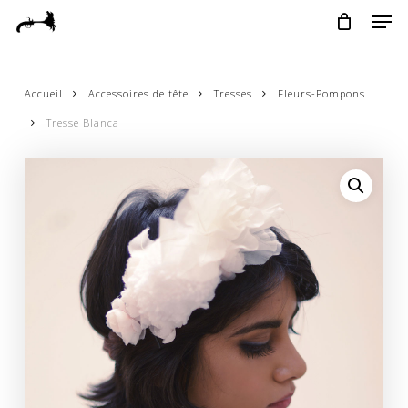
Skip
Menu
Men
to
main
content
Accueil
Accessoires de tête
Tresses
Fleurs-Pompons
Tresse Blanca