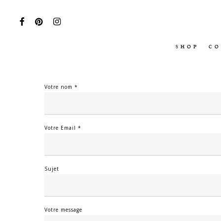
Skip
to
FACEBOOK
PINTEREST
INSTAGRAM
main
content
SHOP
CO
Votre nom *
Votre Email *
Sujet
Votre message