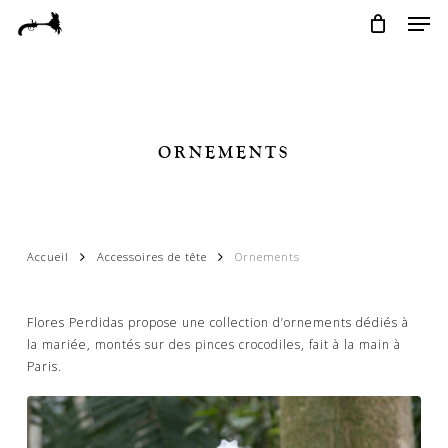
Skip
Menu
Men
to
main
content
ORNEMENTS
Accueil
Accessoires de tête
Ornements
Flores Perdidas propose une collection d’ornements dédiés à
la mariée, montés sur des pinces crocodiles, fait à la main à
Paris.