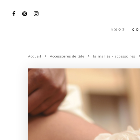
Skip
to
FACEBOOK
PINTEREST
INSTAGRAM
main
content
SHOP
CO
Accueil
Accessoires de tête
la mariée - accessoires