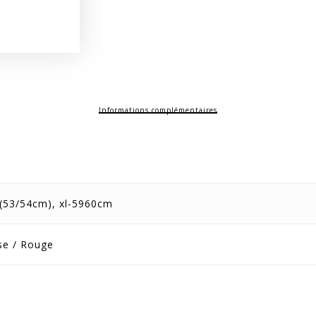
Informations complémentaires
 (53/54cm), xl-5960cm
ose / Rouge