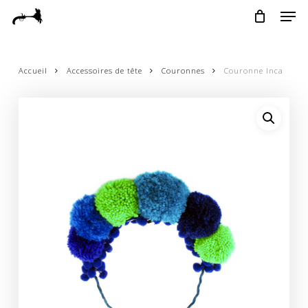
Skip
Menu
Men
to
main
content
Accueil
Accessoires de tête
Couronnes
Couronne Inca